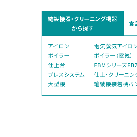
縫製機器・クリーニング機器
食
から探す
アイロン
:
電気蒸気アイロ
ボイラー
:
ボイラー（電気）
仕上台
:
FBMシリーズ
FB
プレスシステム
:
仕上・クリーニン
大型機
:
縮絨機
接着機
パ