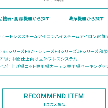
品機器・厨房機器から探す
洗浄機器から探す
ン
ヒートレススチームアイロン
ハイスチームアイロン
電気
Z-SEシリーズ
FBZ-Fシリーズ
FBシリーズ
JFシリーズ
和服
グ向け
中間仕上向け
立体プレスシステム
ンツ仕上げ機
ニット専用機
カーテン専用機
ベーキングマ
RECOMMEND ITEM
オススメ商品