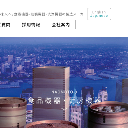
English
い未来へ。
食品機器・縫製機器・洗浄機器の製造メーカー
Japanese
ご質問
採用情報
会社案内
製機器・クリーニング機器
会社概要
食品機器 ・厨房機器
沿革
洗浄機器
その他