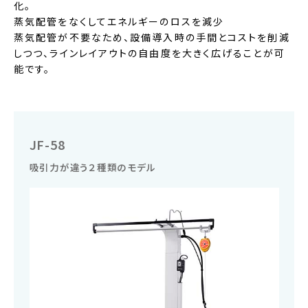
化。
洗
蒸気配管をなくしてエネルギーのロスを減少
浄
機
蒸気配管が不要なため、設備導入時の手間とコストを削減
器
しつつ、ラインレイアウトの自由度を大きく広げることが可
の
能です。
製
造
メ
ー
JF-58
カ
ー
吸引力が違う２種類のモデル