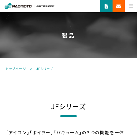
ス
チ
ー
ム
製品
で
新
し
い
未
トップページ
JFシリーズ
来
へ。
食
品
機
JFシリーズ
器・
縫
製
機
「アイロン」「ボイラー」「バキューム」の３つの機能を一体
器・