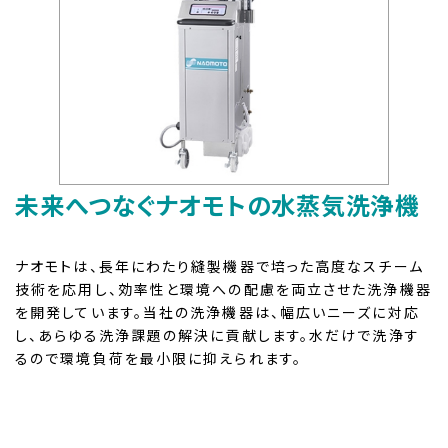
洗
浄
機
器
の
製
造
メ
ー
未来へつなぐナオモトの水蒸気洗浄機
カ
ー
ナオモトは、長年にわたり縫製機器で培った高度なスチーム
技術を応用し、効率性と環境への配慮を両立させた洗浄機器
を開発しています。当社の洗浄機器は、幅広いニーズに対応
し、あらゆる洗浄課題の解決に貢献します。水だけで洗浄す
るので環境負荷を最小限に抑えられます。