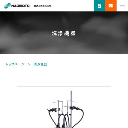
ス
チ
ー
ム
洗浄機器
で
新
し
い
未
トップページ
洗浄機器
来
へ。
食
品
機
器・
縫
製
機
器・