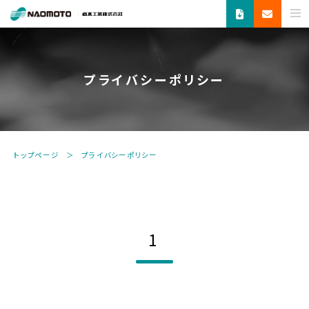
ス
チ
ー
ム
プライバシーポリシー
で
新
し
い
未
トップページ
プライバシーポリシー
来
へ。
食
品
機
1
器・
縫
製
機
器・