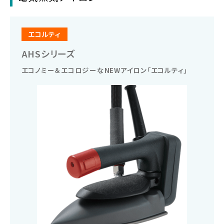
洗
浄
機
エコルティ
器
の
AHSシリーズ
製
エコノミー＆エコロジーなNEWアイロン「エコルティ」
造
メ
ー
カ
ー