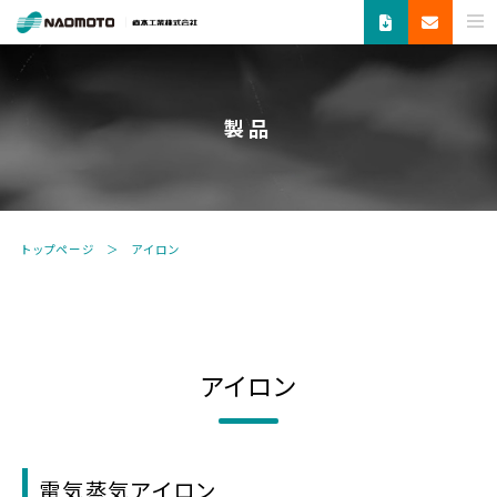
ス
チ
ー
ム
製品
で
新
し
い
未
トップページ
アイロン
来
へ。
食
品
機
アイロン
器・
縫
製
機
器・
電気蒸気アイロン