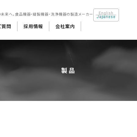
English
い未来へ。
食品機器・縫製機器・洗浄機器の製造メーカー
Japanese
ご質問
採用情報
会社案内
製機器・クリーニング機器
会社概要
食品機器 ・厨房機器
沿革
洗浄機器
その他
製品