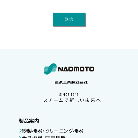
7. 当社は個人情報の取扱いに関する法令、国が定める指針その
他の規範を遵守するとともに、当社の個人情報保護マネジメント
システムを継続的に改善します。
SINCE 1948
スチームで新しい未来へ
製品案内
縫製機器・クリーニング機器
食品機器・厨房機器