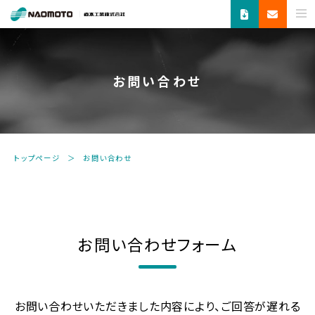
ス
チ
ー
ム
お問い合わせ
で
新
し
い
未
トップページ
お問い合わせ
来
へ。
食
品
機
お問い合わせフォーム
器・
縫
製
機
お問い合わせいただきました内容により、ご回答が遅れる
器・