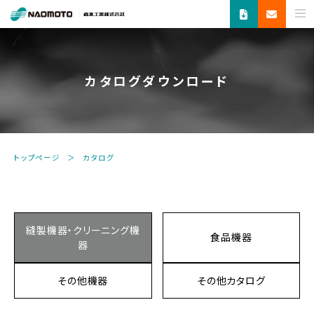
ス
チ
ー
ム
カタログダウンロード
で
新
し
い
未
トップページ
カタログ
来
へ。
食
品
機
縫製機器・クリーニング機
食品機器
器・
器
縫
製
その他機器
その他カタログ
機
器・