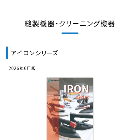
洗
浄
機
縫製機器・クリーニング機器
器
の
製
造
メ
アイロンシリーズ
ー
カ
2026年6月版
ー