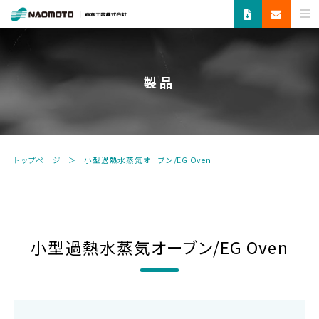
ス
チ
ー
ム
製品
で
新
し
い
未
トップページ
小型過熱水蒸気オーブン/EG Oven
来
へ。
食
品
機
小型過熱水蒸気オーブン/EG Oven
器・
縫
製
機
器・