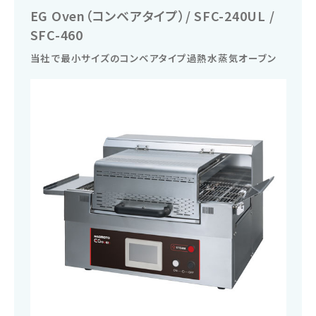
洗
EG Oven（コンベアタイプ）/ SFC-240UL /
浄
SFC-460
機
器
当社で最小サイズのコンベアタイプ過熱水蒸気オーブン
の
製
造
メ
ー
カ
ー