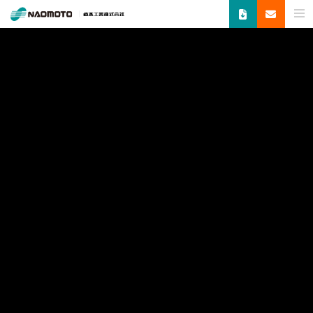
ス
チ
ー
ム
製品
で
新
し
い
未
トップページ
ハイスチームアイロン
Q-ing（FB-8S）
来
へ。
食
品
機
器・
縫
製
機
器・