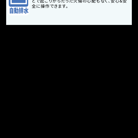
どで起こりがちだった火傷の心配もなく、安心&安
全に操作できます。
SINCE 1948
スチームで新しい未来へ
製品案内
縫製機器・クリーニング機器
食品機器・厨房機器