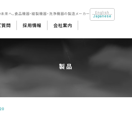
English
い未来へ。
食品機器・縫製機器・洗浄機器の製造メーカー
Japanese
ご質問
採用情報
会社案内
製機器・クリーニング機器
会社概要
食品機器 ・厨房機器
沿革
洗浄機器
その他
製品
20