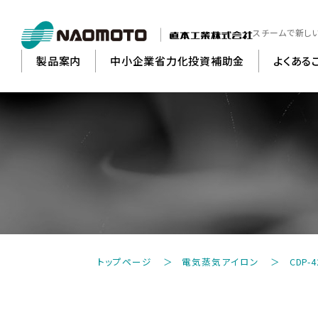
スチームで新し
製品案内
中小企業省力化投資補助金
よくある
縫
トップページ
電気蒸気アイロン
CDP-4