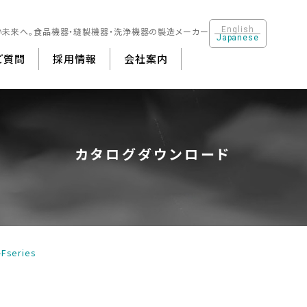
English
い未来へ。
食品機器・縫製機器・洗浄機器の製造メーカー
Japanese
ご質問
採用情報
会社案内
製機器・クリーニング機器
会社概要
食品機器 ・厨房機器
沿革
洗浄機器
その他
カタログダウンロード
-Fseries