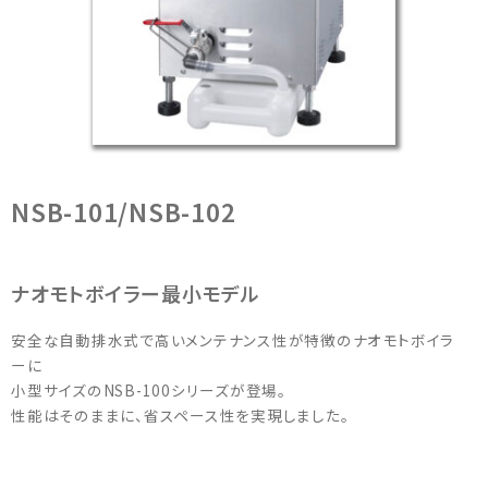
洗
浄
機
器
の
製
造
メ
ー
NSB-101/NSB-102
カ
ー
ナオモトボイラー最小モデル
安全な自動排水式で高いメンテナンス性が特徴のナオモトボイラ
ーに
小型サイズのNSB-100シリーズが登場。
性能はそのままに、省スペース性を実現しました。