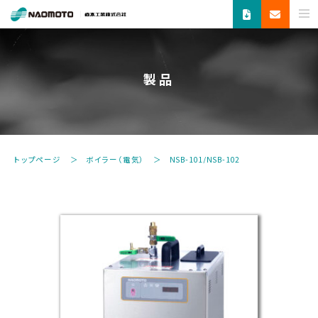
ス
チ
ー
ム
製品
で
新
し
い
未
トップページ
ボイラー（電気）
NSB-101/NSB-102
来
へ。
食
品
機
器・
縫
製
機
器・