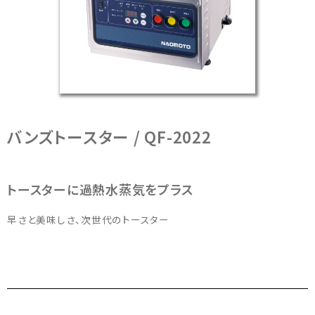
洗
浄
機
器
の
製
造
メ
ー
バンズトースター / QF-2022
カ
ー
トースターに過熱水蒸気をプラス
早さと美味しさ、次世代のトースター