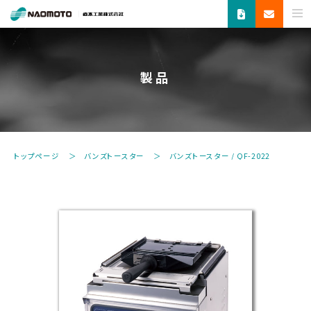
ス
チ
ー
ム
製品
で
新
し
い
未
トップページ
バンズトースター
バンズトースター / QF-2022
来
へ。
食
品
機
器・
縫
製
機
器・