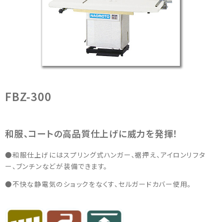
洗
浄
機
器
の
製
造
メ
ー
FBZ-300
カ
ー
和服、コートの高品質仕上げに威力を発揮！
●和服仕上げにはスプリング式ハンガー、裾押え、アイロンリフタ
ー、ブンチンなどが装備できます。
●不快な静電気のショックをなくす、セルガードカバー使用。