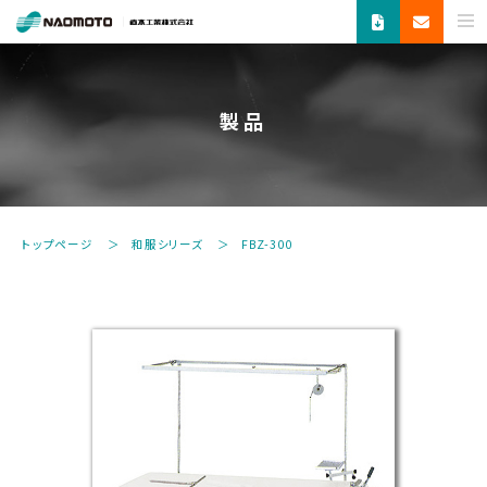
ス
チ
ー
ム
製品
で
新
し
い
未
トップページ
和服シリーズ
FBZ-300
来
へ。
食
品
機
器・
縫
製
機
器・