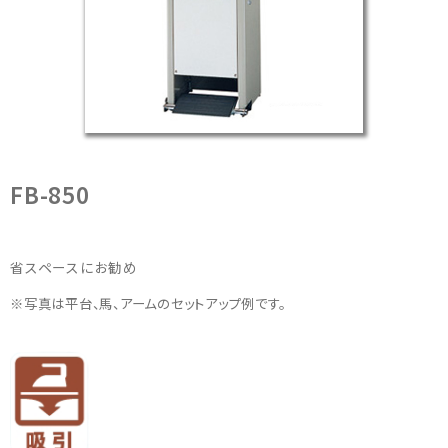
洗
浄
機
器
の
製
造
メ
ー
FB-850
カ
ー
省スペースにお勧め
※写真は平台、馬、アームのセットアップ例です。