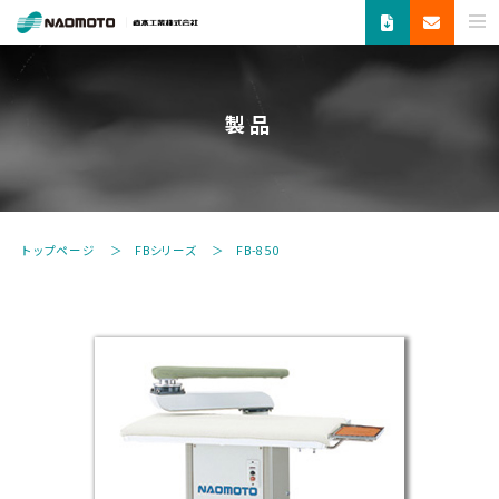
ス
チ
ー
ム
製品
で
新
し
い
未
トップページ
FBシリーズ
FB-850
来
へ。
食
品
機
器・
縫
製
機
器・