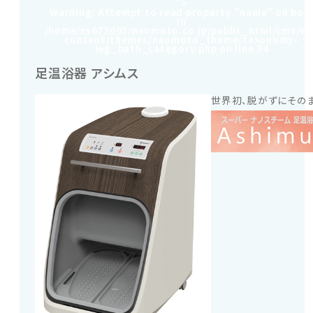
">
洗
Warning
: Attempt to read property "name" on boo
in
浄
/home/xs072093/naomoto.co.jp/public_html/cms/w
機
content/themes/naomoto_theme/taxonomy-
leg_bath_category.php
on line
34
器
の
足温浴器 アシムス
製
造
世界初、脱がずにそのま
メ
ー
カ
ー