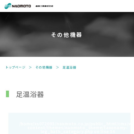
ス
チ
ー
ム
その他機器
で
新
し
い
未
トップページ
その他機器
足温浴器
来
へ。
食
品
足温浴器
機
器・
縫
製
/home/xs072093/naomoto.co.jp/public_html/cms/w
機
content/themes/naomoto_theme/taxonomy-
器・
leg_bath_category.php on line
34