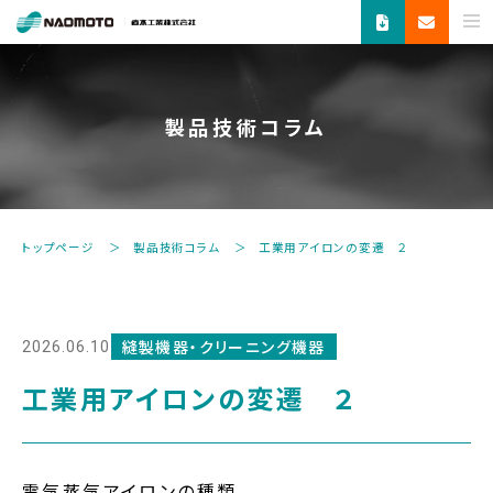
ス
チ
ー
ム
製品技術コラム
で
新
し
い
未
トップページ
製品技術コラム
工業用アイロンの変遷 ２
来
へ。
食
品
縫製機器・クリーニング機器
2026.06.10
機
器・
工業用アイロンの変遷 ２
縫
製
機
器・
電気蒸気アイロンの種類