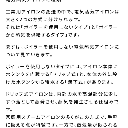
洗
浄
工業用アイロンの変遷の中で、電気蒸気アイロンは
機
大きく2つの方式に分けられます。
器
それは「ボイラーを使用しないタイプ」と「ボイラー
の
から蒸気を供給するタイプ」です。
製
造
まずは、ボイラーを使用しない電気蒸気アイロンに
メ
ー
ついて見ていきます。
カ
ー
ボイラーを使用しないタイプには、アイロン本体に
水タンクを内蔵する「ドリップ式」と、本体の外に設
けた水タンクから給水する「滴下式」があります。
ドリップ式アイロンは、内部の水を高温部分に少し
ずつ落として蒸発させ、蒸気を発生させる仕組みで
す。
家庭用スチームアイロンの多くがこの方式で、手軽
に扱える点が特徴です。一方で、蒸気量が限られる