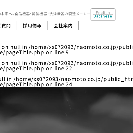
English
い未来へ。
食品機器・縫製機器・洗浄機器の製造メーカー
Japanese
ご質問
採用情報
会社案内
 on null in
/home/xs072093/naomoto.co.jp/publ
e/pageTitle.php
on line
9
製機器・クリーニング機器
会社概要
食品機器 ・厨房機器
沿革
洗浄機器
その他
 on null in
/home/xs072093/naomoto.co.jp/publ
e/pageTitle.php
on line
22
ll in
/home/xs072093/naomoto.co.jp/public_ht
e/pageTitle.php
on line
24