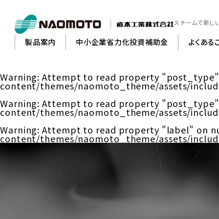
スチームで新し
製品案内
中小企業省力化投資補助金
よくある
Warning
: Attempt to read property "post_type"
content/themes/naomoto_theme/assets/includ
縫
Warning
: Attempt to read property "post_type"
content/themes/naomoto_theme/assets/includ
Warning
: Attempt to read property "label" on nu
content/themes/naomoto_theme/assets/includ