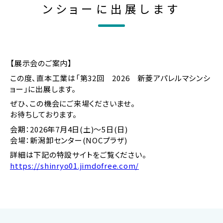
洗
ンショーに出展します
浄
機
器
の
製
【展示会のご案内】
造
この度、直本工業は「第32回 2026 新菱アパレルマシンシ
メ
ョー」に出展します。
ー
カ
ぜひ、この機会にご来場くださいませ。
ー
お待ちしております。
会期：2026年7月4日(土)〜5日(日)
会場：新潟卸センター(NOCプラザ)
詳細は下記の特設サイトをご覧ください。
https://shinryo01.jimdofree.com/