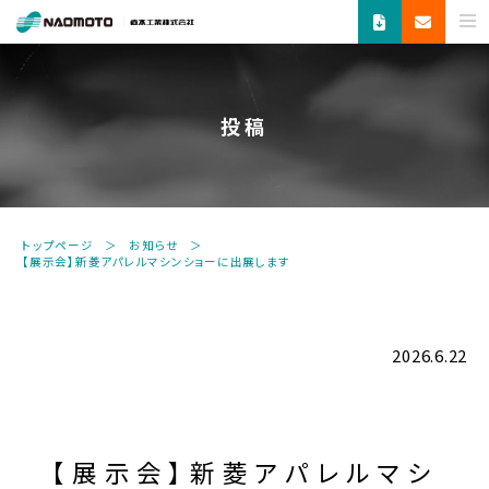
ス
チ
ー
ム
投稿
で
新
し
い
未
トップページ
お知らせ
来
【展示会】新菱アパレルマシンショーに出展します
へ。
食
品
機
2026.6.22
器・
縫
製
機
【展示会】新菱アパレルマシ
器・