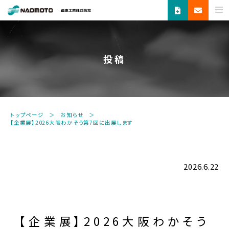
ス
チ
ー
ム
投稿
で
新
し
い
未
トップページ
お知らせ
来
【企業展】2026大阪わかそう第7回に出展します
へ。
食
品
機
2026.6.22
器・
縫
製
機
【企業展】2026大阪わかそう
器・