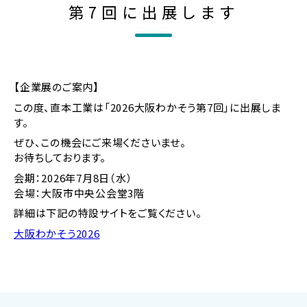
洗
第7回に出展します
浄
機
器
の
製
【企業展のご案内】
造
この度、直本工業は「2026大阪わかそう第7回」に出展しま
メ
す。
ー
カ
ぜひ、この機会にご来場くださいませ。
ー
お待ちしております。
会期：2026年7月8日（水）
会場：大阪市中央公会堂3階
詳細は下記の特設サイトをご覧ください。
大阪わかそう2026