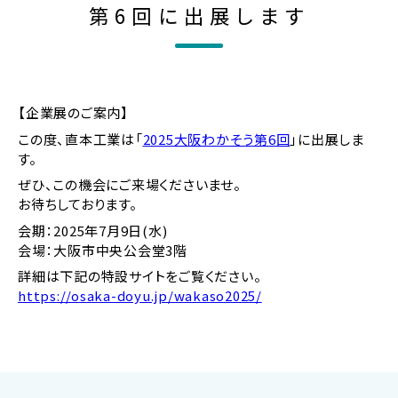
洗
第6回に出展します
浄
機
器
の
製
【企業展のご案内】
造
この度、直本工業は「
2025大阪わかそう第6回
」に出展しま
メ
す。
ー
カ
ぜひ、この機会にご来場くださいませ。
ー
お待ちしております。
会期：2025年7月9日(水)
会場：大阪市中央公会堂3階
詳細は下記の特設サイトをご覧ください。
https://osaka-doyu.jp/wakaso2025/