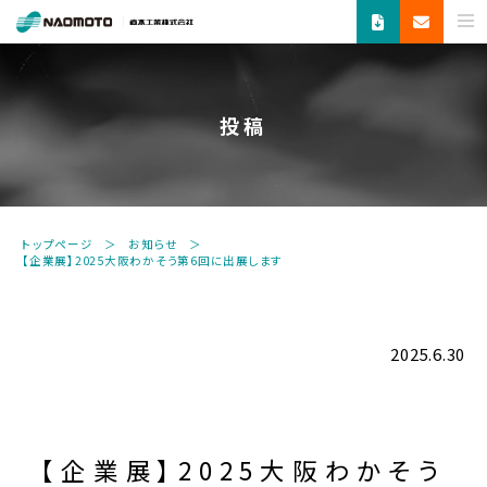
ス
チ
ー
ム
投稿
で
新
し
い
未
トップページ
お知らせ
来
【企業展】2025大阪わかそう第6回に出展します
へ。
食
品
機
2025.6.30
器・
縫
製
機
【企業展】2025大阪わかそう
器・